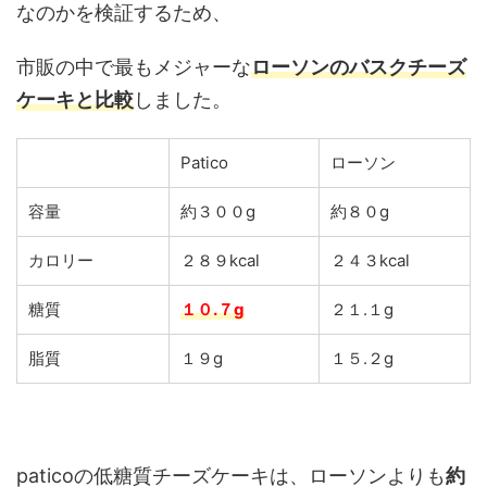
なのかを検証するため、
市販の中で最もメジャーな
ローソンのバスクチーズ
ケーキと比較
しました。
Patico
ローソン
容量
約３００g
約８０g
カロリー
２８９kcal
２４３kcal
糖質
１０.７g
２１.１g
脂質
１９g
１５.２g
paticoの低糖質チーズケーキは、ローソンよりも
約