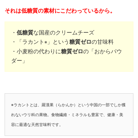
それは低糖質の素材にこだわっているから。
・
低糖質
な国産のクリームチーズ
・「ラカント
」という
糖質ゼロ
の甘味料
※
・小麦粉の代わりに
糖質ゼロ
の「おからパウ
ダー」
※ラカントとは、羅漢果（らかんか）という中国の一部でしか獲
れないウリ科の果物。食物繊維・ミネラルも豊富で、健康・美
容に最適な天然甘味料です。