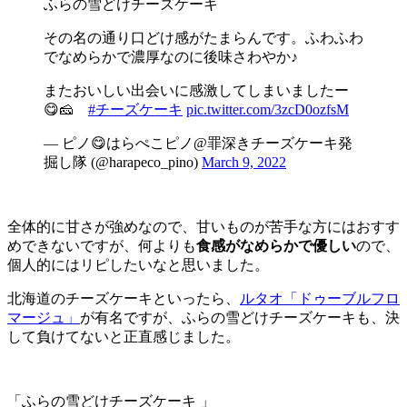
ふらの雪どけチーズケーキ
その名の通り口どけ感がたまらんです。ふわふわ
でなめらかで濃厚なのに後味さわやか♪
またおいしい出会いに感激してしまいましたー
😋🧀
#チーズケーキ
pic.twitter.com/3zcD0ozfsM
— ピノ😋はらぺこピノ@罪深きチーズケーキ発
掘し隊 (@harapeco_pino)
March 9, 2022
全体的に甘さが強めなので、甘いものが苦手な方にはおすす
めできないですが、何よりも
食感がなめらかで優しい
ので、
個人的にはリピしたいなと思いました。
北海道のチーズケーキといったら、
ルタオ「ドゥーブルフロ
マージュ」
が有名ですが、ふらの雪どけチーズケーキも、決
して負けてないと正直感じました。
「ふらの雪どけチーズケーキ 」