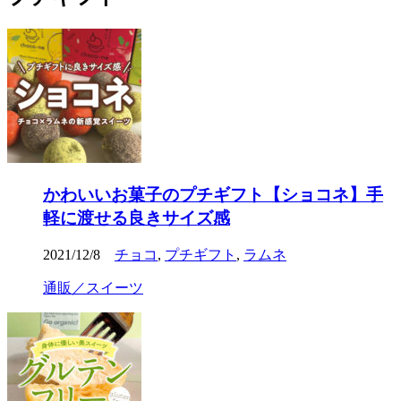
かわいいお菓子のプチギフト【ショコネ】手
軽に渡せる良きサイズ感
2021/12/8
チョコ
,
プチギフト
,
ラムネ
通販／スイーツ